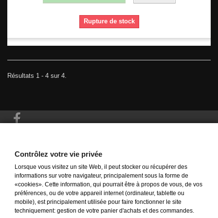
Rupture de stock
Résultats 1 - 4 sur 4.
Informations
Contrôlez votre vie privée
Lorsque vous visitez un site Web, il peut stocker ou récupérer des
Mon compte
informations sur votre navigateur, principalement sous la forme de
«cookies». Cette information, qui pourrait être à propos de vous, de vos
préférences, ou de votre appareil internet (ordinateur, tablette ou
Informations sur votre boutique
mobile), est principalement utilisée pour faire fonctionner le site
techniquement: gestion de votre panier d'achats et des commandes.