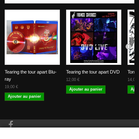
Tearing the tour apart Blu-
Tearing the tour apart DVD
Torn 
ray
12,00 €
14,00 
19,00 €
Ajouter au panier
Ajou
Ajouter au panier