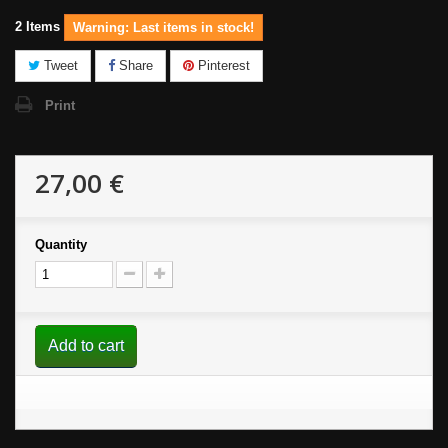
2
Items
Warning: Last items in stock!
Tweet
Share
Pinterest
Print
27,00 €
Quantity
Add to cart