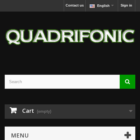
Contact us
Sign in
English
Cart
(empty)
MENU