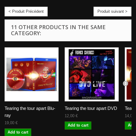
< Produit Précédent
Produit suivant >
11 OTHER PRODUCTS IN THE SAME
CATEGORY:
Tearing the tour apart Blu-
Tearing the tour apart DVD
Teari
ray
12,00 €
14,00 
19,00 €
Add to cart
Add 
Add to cart