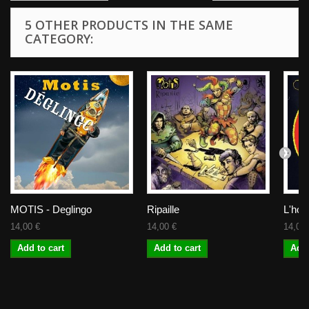
5 OTHER PRODUCTS IN THE SAME
CATEGORY:
MOTIS - Deglingo
Ripaille
L'ho
14,00 €
14,00 €
14,00 
Add to cart
Add to cart
Add 