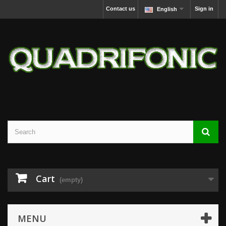
Contact us
Sign in
English
Cart
(empty)
MENU