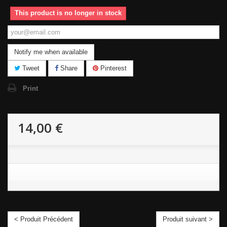
This product is no longer in stock
Notify me when available
Tweet
Share
Pinterest
Print
14,00 €
< Produit Précédent
Produit suivant >